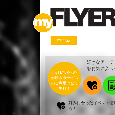
ホーム
好きなアーテ
をお気に入り
myFLYERへの
登録 & サービス
のご利用は全て
無料！
好みに合ったイベント情
う！