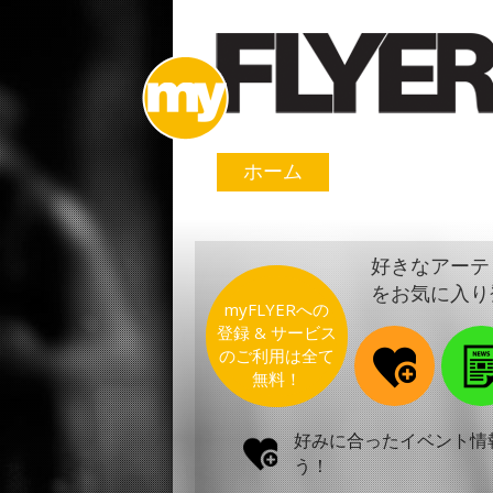
ホーム
好きなアーテ
をお気に入り
myFLYERへの
登録 & サービス
のご利用は全て
無料！
好みに合ったイベント情
う！