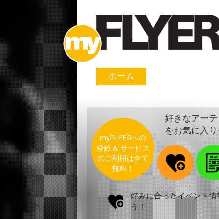
ホーム
好きなアーテ
をお気に入り
myFLYERへの
登録 & サービス
のご利用は全て
無料！
好みに合ったイベント情
う！